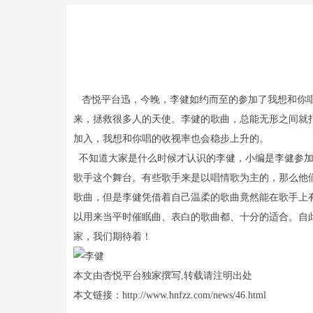
杏悦平台迅，今晚，李健如约而至的参加了我想和你唱
来，拯救很多人的天使。李健的歌曲，总能无形之间就
加入，我想和你唱的收视率也会稳步上升的。
不知道大家是什么时候才认识的李健，小编是李健参加
歌手这个舞台。有些歌手来是以唱情歌为主的，那么他
歌曲，但是李健凭借着自己温柔的歌曲竟然能在歌手上
以用来当平时催眠曲、表白的歌曲都、十分的适合。自
家，我们期待着！
本文由杏悦平台独家撰写,转载请注明出处
本文链接：http://www.hnfzz.com/news/46.html