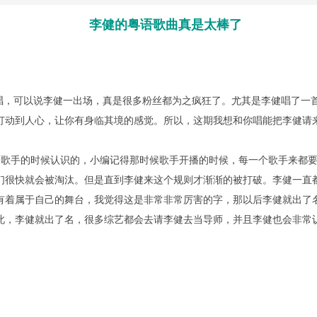
李健的粤语歌曲真是太棒了
，可以说李健一出场，真是很多粉丝都为之疯狂了。尤其是李健唱了一
打动到人心，让你有身临其境的感觉。所以，这期我想和你唱能把李健请
歌手的时候认识的，小编记得那时候歌手开播的时候，每一个歌手来都要
们很快就会被淘汰。但是直到李健来这个规则才渐渐的被打破。李健一直
有着属于自己的舞台，我觉得这是非常非常厉害的字，那以后李健就出了
此，李健就出了名，很多综艺都会去请李健去当导师，并且李健也会非常