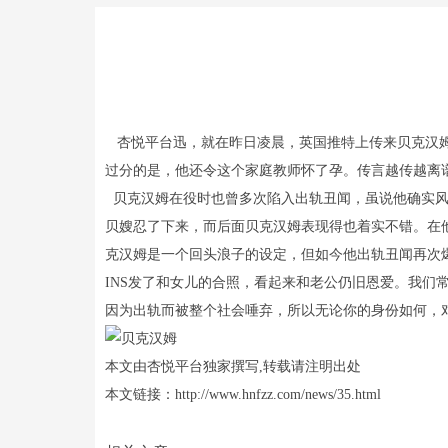
杏悦平台迅，就在昨日凌晨，英国推特上传来贝克汉姆
过分的是，他还令这个家庭教师怀了孕。传言越传越离
贝克汉姆在役时也曾多次陷入出轨丑闻，虽说他确实风
贝嫂忍了下来，而后面贝克汉姆表现得也着实不错。在
克汉姆是一个回头浪子的设定，但如今他出轨丑闻再次
INS发了和女儿的合照，看起来和老公仍旧恩爱。我
因为出轨而被整个社会唾弃，所以无论你的身份如何，
本文由杏悦平台独家撰写,转载请注明出处
本文链接：http://www.hnfzz.com/news/35.html