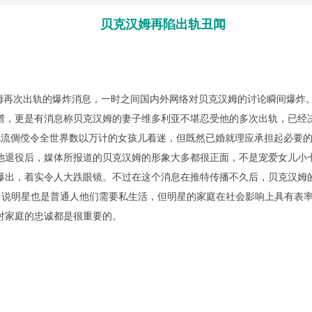
贝克汉姆再陷出轨丑闻
再次出轨的爆炸消息，一时之间国内外网络对贝克汉姆的讨论瞬间爆炸
谱，更是有消息称贝克汉姆的妻子维多利亚不堪忍受他的多次出轨，已经
流倜傥令全世界数以万计的女孩儿着迷，但既然已婚就理应承担起必要的
他退役后，媒体所报道的贝克汉姆的形象大多都很正面，不是宠爱女儿小
爆出，着实令人大跌眼镜。不过在这个消息在推特传播不久后，贝克汉姆
们常说明星也是普通人他们需要私生活，但明星的家庭在社会影响上具有表
对家庭的忠诚都是很重要的。