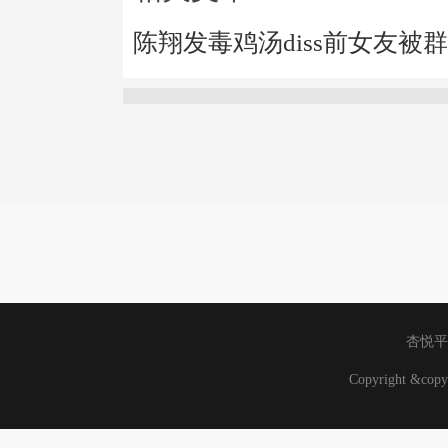
陈翔发毒鸡汤diss前女友被
杏悦平
Copyright &co